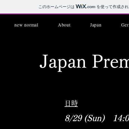
このホームページは
.com
を使って作成され
new normal
About
Japan
Ge
Japan Pre
​日時
8/29 (Sun) 14